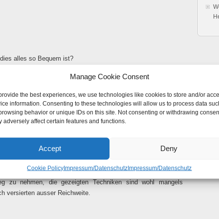
Wo
H
dies alles so Bequem ist?
Manage Cookie Consent
provide the best experiences, we use technologies like cookies to store and/or acc
ice information. Consenting to these technologies will allow us to process data suc
browsing behavior or unique IDs on this site. Not consenting or withdrawing consen
 adversely affect certain features and functions.
t Card
Februar 2010
Accept
Deny
ktiviert
für How-To hack a Pay-TV Smart Card
| 3.460x angesehen
essionellen Reverse-Engineer
bei der Arbeit zuschauen wollen.
Cookie Policy
Impressum/Datenschutz
Impressum/Datenschutz
r in seinem Labor zeigt, wie man an die Daten auf einer Smart-
g zu nehmen, die gezeigten Techniken sind wohl mangels
ch versierten ausser Reichweite.