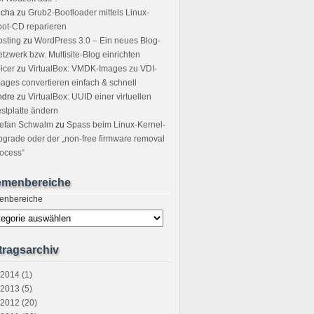
icha
zu
Grub2-Bootloader mittels Linux-
ot-CD reparieren
sting
zu
WordPress 3.0 – Ein neues Blog-
tzwerk bzw. Multisite-Blog einrichten
icer
zu
VirtualBox: VMDK-Images zu VDI-
ages convertieren einfach & schnell
ndre
zu
VirtualBox: UUID einer virtuellen
stplatte ändern
tefan Schwalm
zu
Spass beim Linux-Kernel-
grade oder der „non-free firmware removal
ocess“
emenbereiche
enbereiche
tragsarchiv
2014 (1)
2013 (5)
2012 (20)