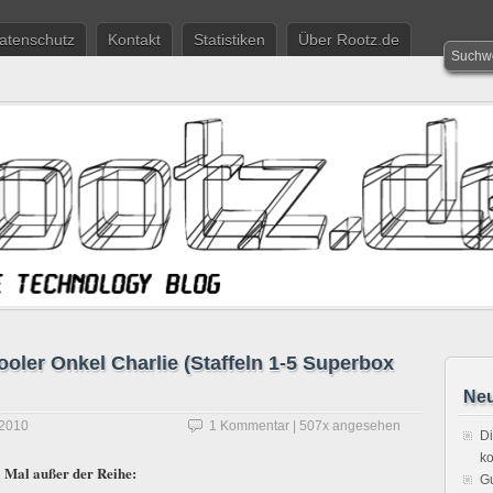
atenschutz
Kontakt
Statistiken
Über Rootz.de
oler Onkel Charlie (Staffeln 1-5 Superbox
Neu
 2010
1 Kommentar
| 507x angesehen
Di
ko
Mal außer der Reihe:
Gu