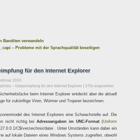
n Banditen verwandeln
n_capi – Probleme mit der Sprachqualität beseitigen
mpfung für den Internet Explorer
Februar 2010
tches – Grippeimpfung für den Internet Explorer
| 370x angesehen
Sicherheitslücke beim Internet Explorer entdeckt aber die aktuell
ge für zukünftige Viren, Würmer und Trojaner bezeichnen.
zonenmodel des Internet Explorers eine Schwachstelle auf. Die
en nicht richtig bei
Adressangaben im UNC-Format
(
Uniform
//127.0.0.1/C$/verzeichnis/datei . Unter Umständen kann dabei ein
Zone auf lokale Dateien eines Windows Systems zugreifen, obwohl