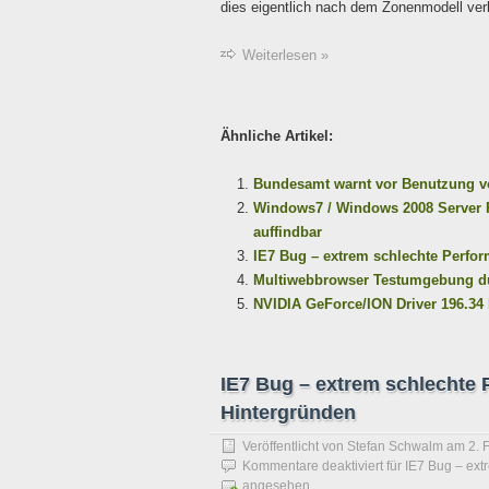
dies eigentlich nach dem Zonenmodell verb
Weiterlesen »
Ähnliche Artikel:
Bundesamt warnt vor Benutzung vo
Windows7 / Windows 2008 Server R
auffindbar
IE7 Bug – extrem schlechte Perfor
Multiwebbrowser Testumgebung dur
NVIDIA GeForce/ION Driver 196.34
IE7 Bug – extrem schlechte 
Hintergründen
Veröffentlicht von
Stefan Schwalm
am
2. 
Kommentare deaktiviert
für IE7 Bug – ext
angesehen