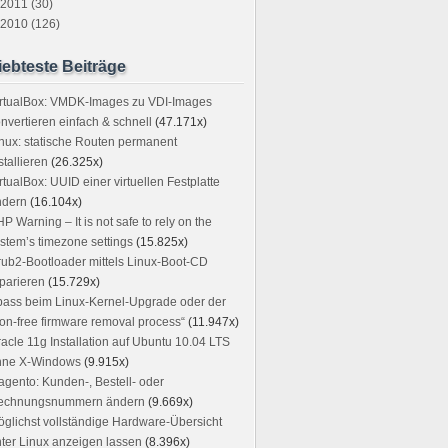
2011 (30)
2010 (126)
iebteste Beiträge
irtualBox: VMDK-Images zu VDI-Images
nvertieren einfach & schnell
(47.171x)
nux: statische Routen permanent
stallieren
(26.325x)
rtualBox: UUID einer virtuellen Festplatte
ndern
(16.104x)
P Warning – It is not safe to rely on the
stem’s timezone settings
(15.825x)
ub2-Bootloader mittels Linux-Boot-CD
parieren
(15.729x)
ass beim Linux-Kernel-Upgrade oder der
on-free firmware removal process“
(11.947x)
acle 11g Installation auf Ubuntu 10.04 LTS
hne X-Windows
(9.915x)
gento: Kunden-, Bestell- oder
echnungsnummern ändern
(9.669x)
glichst vollständige Hardware-Übersicht
ter Linux anzeigen lassen
(8.396x)