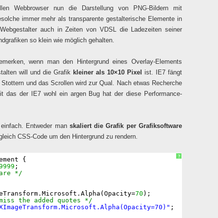
uellen Webbrowser nun die Darstellung von PNG-Bildern mit
olche immer mehr als transparente gestalterische Elemente in
Webgestalter auch in Zeiten von VDSL die Ladezeiten seiner
undgrafiken so klein wie möglich gehalten.
bemerken, wenn man den Hintergrund eines Overlay-Elements
talten will und die Grafik
kleiner als 10×10 Pixel
ist. IE7 fängt
u Stottern und das Scrollen wird zur Qual. Nach etwas Recherche
eit das der IE7 wohl ein argen Bug hat der diese Performance-
o einfach. Entweder man
skaliert die Grafik per Grafiksoftware
 gleich CSS-Code um den Hintergrund zu rendern.
?
ement {
9999
;
are */
eTransform.Microsoft.Alpha(Opacity=
70
);
miss the added quotes */
XImageTransform.Microsoft.Alpha(Opacity=70)"
;