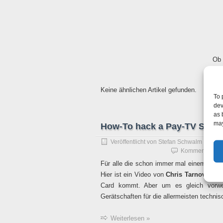
Ob 
Keine ähnlichen Artikel gefunden.
To 
dev
as 
may
How-To hack a Pay-TV Smar
Veröffentlicht von
Stefan Schwalm
am
5. 
Kommentare dea
Für alle die schon immer mal einem
prof
Hier ist ein Video von
Chris Tarnovsky
de
Card kommt. Aber um es gleich vorwe
Gerätschaften für die allermeisten technis
Weiterlesen »