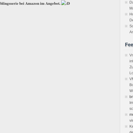
eblingsserie bei Amazon im Angebot.
Da
M
H
D
So
An
Fe
Vm
in
Zu
Lo
VM
Bo
We
br
Im
sc
m
vi
Ke
de