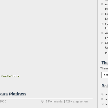
m
Bo
Ho
Ne
sp
Im
A
Fe
S
Up
pr
Th
Them
 Kindle-Store
Bei
aus Platinen
►
►
 2010
1 Kommentar
| 429x angesehen
►