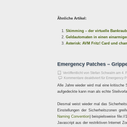
Ähnliche Artikel:
Skimming – der virtuelle Bankraub
Geldautomaten in einen einarmige
Asterisk: AVM Fritz! Card und cha
Emergency Patches – Grippei
Veröffentlicht von
Stefan Schwalm
am
4. 
Kommentare deaktiviert
für Emergency Pa
Alle Jahre wieder wird mal eine kritische 
aufgedeckte kann man als echte Steilvorla
Diesmal weist wieder mal das Sicherheits
Einstellungen der Sicherheitszonen greif
Naming Convention
) beispielsweise file:
Javascript aus der restriktiven Internet 